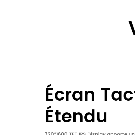
Écran Tact
Étendu
720*1600 TFT IPS Display apporte un