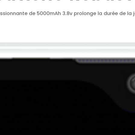
essionnante de 5000mAh 3.8v prolonge la durée de la jo