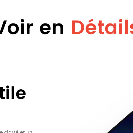
Voir en
Détail
ile
e clarté et un