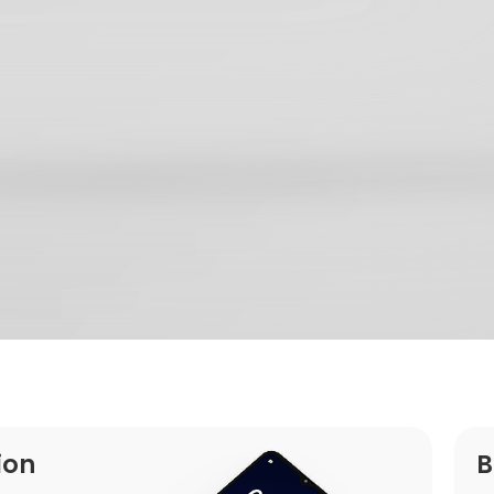
ion
B